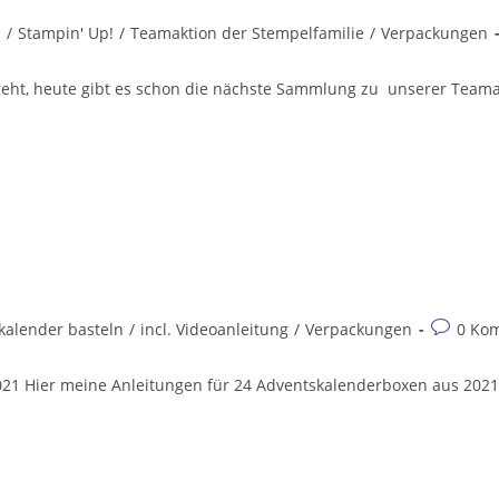
n
/
Stampin' Up!
/
Teamaktion der Stempelfamilie
/
Verpackungen
rgeht, heute gibt es schon die nächste Sammlung zu unserer Teamak
2
Beitrags-
kalender basteln
/
incl. Videoanleitung
/
Verpackungen
0 Ko
Komment
021 Hier meine Anleitungen für 24 Adventskalenderboxen aus 202