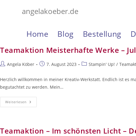
Zum
angelakoeber.de
Inhalt
springen
Home
Blog
Bestellung
D
Teamaktion Meisterhafte Werke – Jul
Beitrags-
Beitrag
Beitrags-
Angela Köber
7. August 2023
Stampin' Up!
/
Teamakt
Autor:
veröffentlicht:
Kategorie:
Herzlich willkommen in meiner Kreativ-Werkstatt. Endlich ist es m
begutachtet zu werden. Mein…
Teamaktion
Weiterlesen
Meisterhafte
Werke
–
Juli
2023
Teamaktion – Im schönsten Licht – 