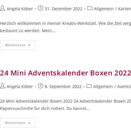
Beitrags-
Beitrag
Beitrags-
Angela Köber
31. Dezember 2022
Allgemein
/
Karte
Autor:
veröffentlicht:
Kategorie:
Herzlich willkommen in meiner Kreativ-Werkstatt. Wie die Zeit ve
bestaunt zu werden. Mein…
Teamaktion
Weiterlesen
–
Im
Schönsten
Licht
–
Dezember
24 Mini Adventskalender Boxen 202
2022
Beitrags-
Beitrag
Beitrags-
Angela Köber
8. September 2022
Allgemein
/
Avents
Autor:
veröffentlicht:
Kategorie:
24 Mini Adventskalender Boxen 2022 24 Adventskalender Boxen 2
Papierzuschnitte für dich notiert. Du kannst…
24
Weiterlesen
Mini
Adventskalender