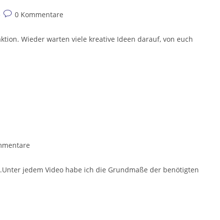
Beitrags-
0 Kommentare
Kommentare:
tion. Wieder warten viele kreative Ideen darauf, von euch
mmentare
are:
1.Unter jedem Video habe ich die Grundmaße der benötigten