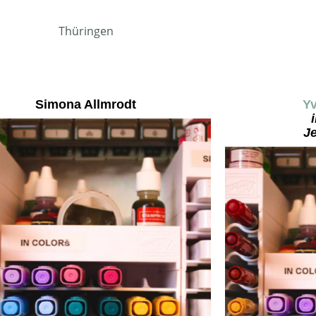
Thüringen
Simona Allmrodt
Y
J