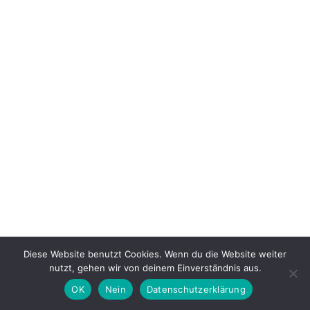
Hop
Tintenträume
–
August
2022
Diese Website benutzt Cookies. Wenn du die Website weiter
nutzt, gehen wir von deinem Einverständnis aus.
OK
Nein
Datenschutzerklärung