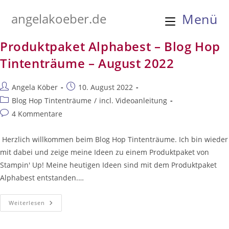
Zum
angelakoeber.de
Menü
Inhalt
springen
Produktpaket Alphabest – Blog Hop
Tintenträume – August 2022
Beitrags-
Beitrag
Angela Köber
10. August 2022
Autor:
veröffentlicht:
Beitrags-
Blog Hop Tintenträume
/
incl. Videoanleitung
Kategorie:
Beitrags-
4 Kommentare
Kommentare:
Herzlich willkommen beim Blog Hop Tintenträume. Ich bin wieder
mit dabei und zeige meine Ideen zu einem Produktpaket von
Stampin' Up! Meine heutigen Ideen sind mit dem Produktpaket
Alphabest entstanden.…
Produktpaket
Weiterlesen
Alphabest
–
Blog