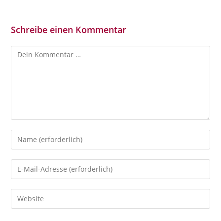
Schreibe einen Kommentar
Kommentar
Gib
deinen
Namen
Gib
oder
deine
Benutzernamen
E-
Gib
zum
Mail-
deine
Kommentieren
Adresse
Website-