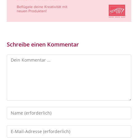
Schreibe einen Kommentar
Kommentar
Gib
deinen
Namen
Gib
oder
deine