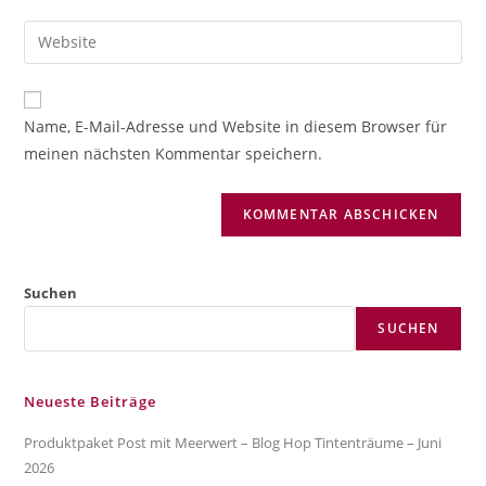
Benutzernamen
E-
Gib
zum
Mail-
deine
Kommentieren
Adresse
Website-
ein
zum
URL
Name, E-Mail-Adresse und Website in diesem Browser für
Kommentieren
ein
meinen nächsten Kommentar speichern.
ein
(optional)
Suchen
SUCHEN
Neueste Beiträge
Produktpaket Post mit Meerwert – Blog Hop Tintenträume – Juni
2026