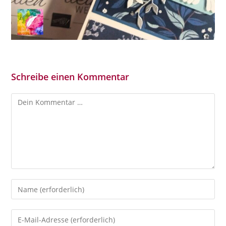
Schreibe einen Kommentar
Kommentar
Gib
deinen
Namen
Gib
oder