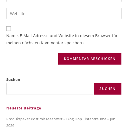
deine
Benutzernamen
E-
Gib
zum
Mail-
deine
Kommentieren
Adresse
Website-
ein
zum
URL
Name, E-Mail-Adresse und Website in diesem Browser für
Kommentieren
ein
meinen nächsten Kommentar speichern.
ein
(optional)
Suchen
SUCHEN
Neueste Beiträge
Produktpaket Post mit Meerwert – Blog Hop Tintenträume – Juni
2026