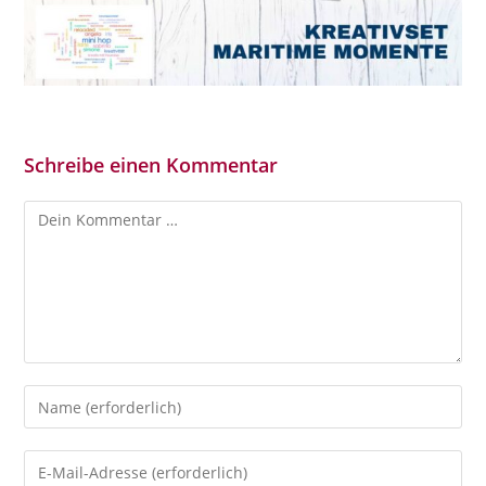
Schreibe einen Kommentar
Kommentar
Gib
deinen
Namen
Gib
oder