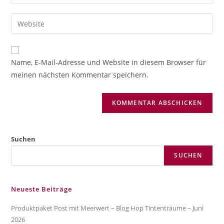
deine
Benutzernamen
E-
Gib
zum
Mail-
deine
Kommentieren
Adresse
Website-
ein
zum
URL
Name, E-Mail-Adresse und Website in diesem Browser für
Kommentieren
ein
meinen nächsten Kommentar speichern.
ein
(optional)
Suchen
SUCHEN
Neueste Beiträge
Produktpaket Post mit Meerwert – Blog Hop Tintenträume – Juni
2026