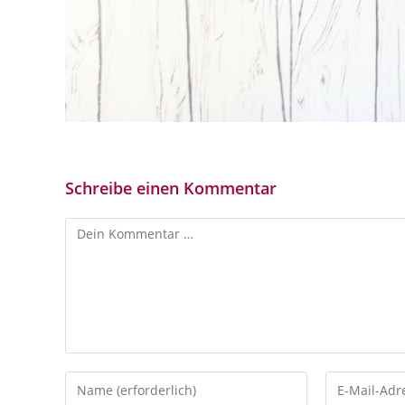
Schreibe einen Kommentar
Kommentar
Gib
Gib
deinen
deine