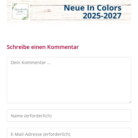
Schreibe einen Kommentar
Kommentar
Gib
deinen
Namen
Gib
oder