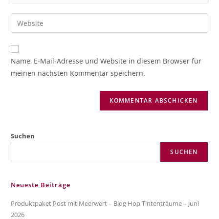
deine
Benutzernamen
E-
Gib
zum
Mail-
deine
Kommentieren
Adresse
Website-
ein
zum
URL
Name, E-Mail-Adresse und Website in diesem Browser für
Kommentieren
ein
meinen nächsten Kommentar speichern.
ein
(optional)
Suchen
SUCHEN
Neueste Beiträge
Produktpaket Post mit Meerwert – Blog Hop Tintenträume – Juni
2026