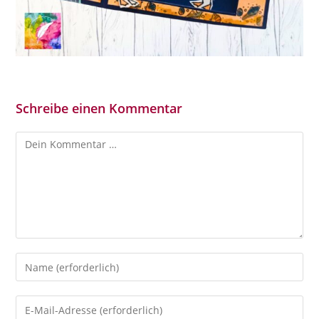
Schreibe einen Kommentar
Kommentar
Gib
deinen
Namen
Gib
oder