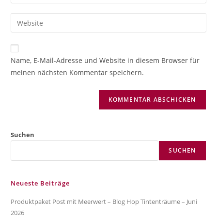
deine
Benutzernamen
E-
Gib
zum
Mail-
deine
Kommentieren
Adresse
Website-
ein
zum
URL
Name, E-Mail-Adresse und Website in diesem Browser für
Kommentieren
ein
meinen nächsten Kommentar speichern.
ein
(optional)
Suchen
SUCHEN
Neueste Beiträge
Produktpaket Post mit Meerwert – Blog Hop Tintenträume – Juni
2026