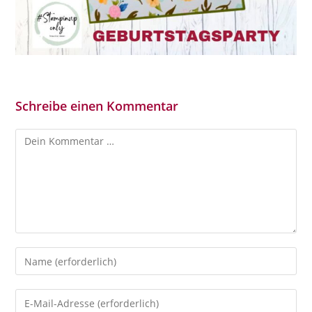
Schreibe einen Kommentar
Kommentar
Gib
deinen
Namen
Gib
oder