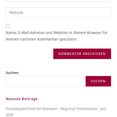
deine
Benutzernamen
E-
Gib
zum
Mail-
deine
Kommentieren
Adresse
Website-
ein
zum
URL
Name, E-Mail-Adresse und Website in diesem Browser für
Kommentieren
ein
meinen nächsten Kommentar speichern.
ein
(optional)
Suchen
SUCHEN
Neueste Beiträge
Produktpaket Post mit Meerwert – Blog Hop Tintenträume – Juni
2026