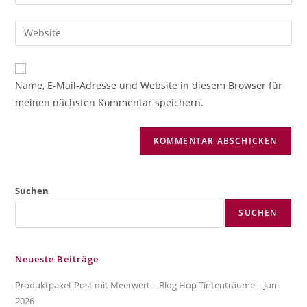
deine
Benutzernamen
E-
Gib
zum
Mail-
deine
Kommentieren
Adresse
Website-
ein
zum
URL
Name, E-Mail-Adresse und Website in diesem Browser für
Kommentieren
ein
meinen nächsten Kommentar speichern.
ein
(optional)
Suchen
SUCHEN
Neueste Beiträge
Produktpaket Post mit Meerwert – Blog Hop Tintenträume – Juni
2026