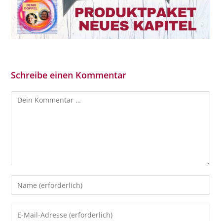
Schreibe einen Kommentar
Kommentar
Gib
deinen
Namen
Gib
oder