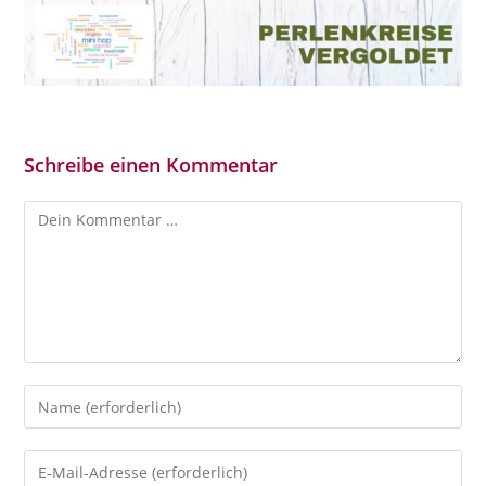
Schreibe einen Kommentar
Kommentar
Gib
deinen
Namen
Gib
oder