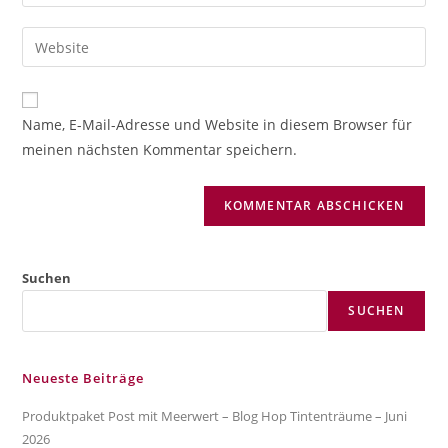
deine
Benutzernamen
E-
Gib
zum
Mail-
deine
Kommentieren
Adresse
Website-
ein
zum
URL
Name, E-Mail-Adresse und Website in diesem Browser für
Kommentieren
ein
meinen nächsten Kommentar speichern.
ein
(optional)
Suchen
SUCHEN
Neueste Beiträge
Produktpaket Post mit Meerwert – Blog Hop Tintenträume – Juni
2026