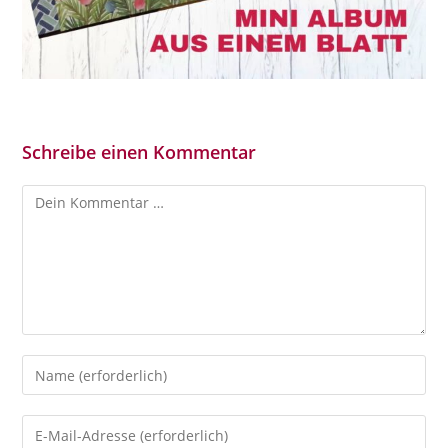
Schreibe einen Kommentar
Kommentar
Gib
deinen
Namen
Gib
oder