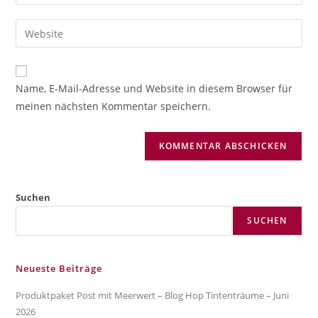
deine
Benutzernamen
E-
Gib
zum
Mail-
deine
Kommentieren
Adresse
Website-
ein
zum
URL
Name, E-Mail-Adresse und Website in diesem Browser für
Kommentieren
ein
meinen nächsten Kommentar speichern.
ein
(optional)
Suchen
SUCHEN
Neueste Beiträge
Produktpaket Post mit Meerwert – Blog Hop Tintenträume – Juni
2026