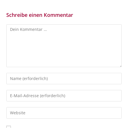
Schreibe einen Kommentar
Kommentar
Gib
deinen
Namen
Gib
oder
deine
Benutzernamen
E-
Gib
zum
Mail-
deine
Kommentieren
Adresse
Website-
ein