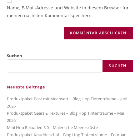
zum
URL
Name, E-Mail-Adresse und Website in diesem Browser für
Kommentieren
ein
meinen nächsten Kommentar speichern.
ein
(optional)
Suchen
SUCHEN
Neueste Beiträge
Produktpaket Post mit Meerwert – Blog Hop Tintenträume – Juni
2026
Produktpaket Gears & Textures – Blog Hop Tintenträume – Mai
2026
Mini Hop Reloaded 3.0 – Malerische Meeresküste
Produktpaket Knuddelschaf – Blog Hop Tintenträume – Februar