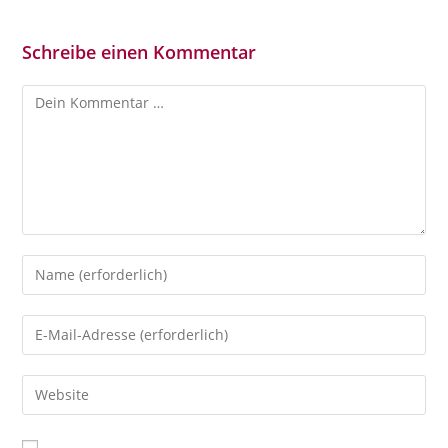
Schreibe einen Kommentar
Kommentar
Gib
deinen
Namen
Gib
oder
deine
Benutzernamen
E-
Gib
zum
Mail-
deine
Kommentieren
Adresse
Website-
ein