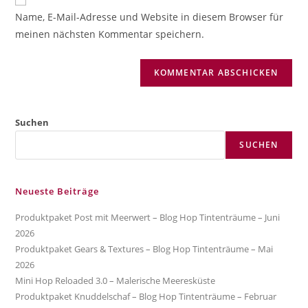
zum
URL
Name, E-Mail-Adresse und Website in diesem Browser für
Kommentieren
ein
meinen nächsten Kommentar speichern.
ein
(optional)
Suchen
SUCHEN
Neueste Beiträge
Produktpaket Post mit Meerwert – Blog Hop Tintenträume – Juni
2026
Produktpaket Gears & Textures – Blog Hop Tintenträume – Mai
2026
Mini Hop Reloaded 3.0 – Malerische Meeresküste
Produktpaket Knuddelschaf – Blog Hop Tintenträume – Februar