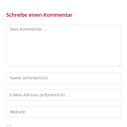
Schreibe einen Kommentar
Kommentar
Gib
deinen
Namen
Gib
oder
deine
Benutzernamen
E-
Gib
zum
Mail-
deine
Kommentieren
Adresse
Website-
ein