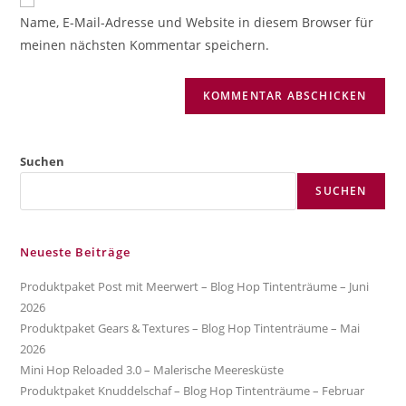
zum
URL
Name, E-Mail-Adresse und Website in diesem Browser für
Kommentieren
ein
meinen nächsten Kommentar speichern.
ein
(optional)
Suchen
SUCHEN
Neueste Beiträge
Produktpaket Post mit Meerwert – Blog Hop Tintenträume – Juni
2026
Produktpaket Gears & Textures – Blog Hop Tintenträume – Mai
2026
Mini Hop Reloaded 3.0 – Malerische Meeresküste
Produktpaket Knuddelschaf – Blog Hop Tintenträume – Februar