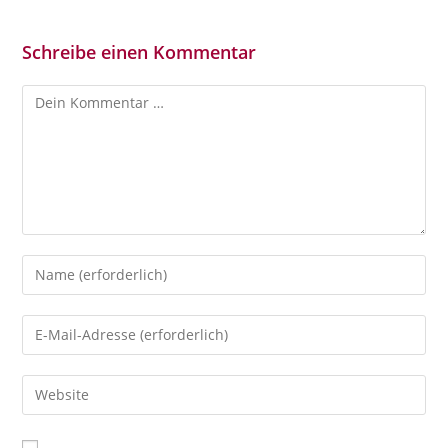
Schreibe einen Kommentar
Kommentar
Gib
deinen
Namen
Gib
oder
deine
Benutzernamen
E-
Gib
zum
Mail-
deine
Kommentieren
Adresse
Website-
ein