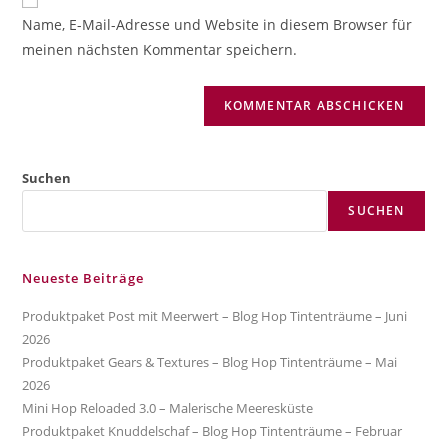
zum
URL
Name, E-Mail-Adresse und Website in diesem Browser für
Kommentieren
ein
meinen nächsten Kommentar speichern.
ein
(optional)
Suchen
SUCHEN
Neueste Beiträge
Produktpaket Post mit Meerwert – Blog Hop Tintenträume – Juni
2026
Produktpaket Gears & Textures – Blog Hop Tintenträume – Mai
2026
Mini Hop Reloaded 3.0 – Malerische Meeresküste
Produktpaket Knuddelschaf – Blog Hop Tintenträume – Februar