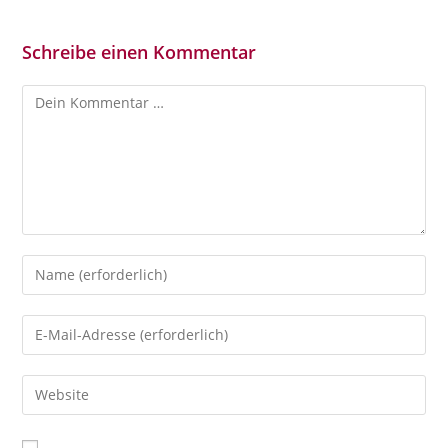
Schreibe einen Kommentar
Kommentar
Gib
deinen
Namen
Gib
oder
deine
Benutzernamen
E-
Gib
zum
Mail-
deine
Kommentieren
Adresse
Website-
ein