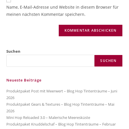
zum
URL
Name, E-Mail-Adresse und Website in diesem Browser für
Kommentieren
ein
meinen nächsten Kommentar speichern.
ein
(optional)
Suchen
SUCHEN
Neueste Beiträge
Produktpaket Post mit Meerwert – Blog Hop Tintenträume – Juni
2026
Produktpaket Gears & Textures – Blog Hop Tintenträume – Mai
2026
Mini Hop Reloaded 3.0 – Malerische Meeresküste
Produktpaket Knuddelschaf – Blog Hop Tintenträume – Februar