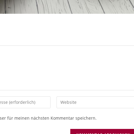
Gib
deine
Website-
ser für meinen nächsten Kommentar speichern.
URL
ein