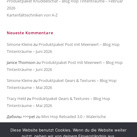
Produktpaket Knuddelschaf – Blog Hop Tintenträume – Februar
2026
Kartenfalttechniken von A-Z
Neueste Kommentare
Simone Kleine
zu
Produktpaket Post mit Meerwert – Blog Hop
Tintenträume – Juni 2026
Janice Thomson
zu
Produktpaket Post mit Meerwert – Blog Hop
Tintenträume – Juni 2026
Simone Kleine
zu
Produktpaket Gears & Textures – Blog Hop
Tintenträume – Mai 2026
Tracy Held
zu
Produktpaket Gears & Textures – Blog Hop
Tintenträume – Mai 2026
Дебилы >>>pet
zu
Mini Hop Reloaded 3.0 – Malerische
Meeresküste
Diese Website benutzt Cookies. Wenn du die Website weiter
nutzt, gehen wir von deinem Einverständnis aus.