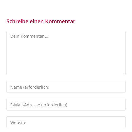
Schreibe einen Kommentar
Kommentar
Gib
deinen
Namen
Gib
oder
deine
Benutzernamen
E-
Gib
zum
Mail-
deine
Kommentieren
Adresse