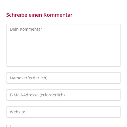
Schreibe einen Kommentar
Kommentar
Gib
deinen
Namen
Gib
oder
deine
Benutzernamen
E-
Gib
zum
Mail-
deine
Kommentieren
Adresse
Website-
ein