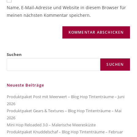
zum
URL
Name, E-Mail-Adresse und Website in diesem Browser für
Kommentieren
ein
meinen nächsten Kommentar speichern.
ein
(optional)
Suchen
SUCHEN
Neueste Beiträge
Produktpaket Post mit Meerwert – Blog Hop Tintenträume – Juni
2026
Produktpaket Gears & Textures – Blog Hop Tintenträume – Mai
2026
Mini Hop Reloaded 3.0 – Malerische Meeresküste
Produktpaket Knuddelschaf – Blog Hop Tintenträume – Februar