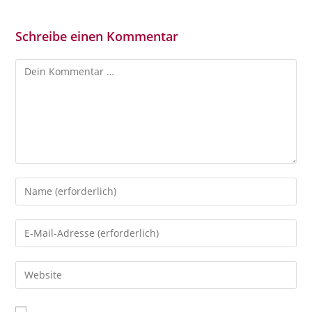
Schreibe einen Kommentar
Kommentar
Gib
deinen
Namen
Gib
oder
deine
Benutzernamen
E-
Gib
zum
Mail-
deine
Kommentieren
Adresse
Website-
ein