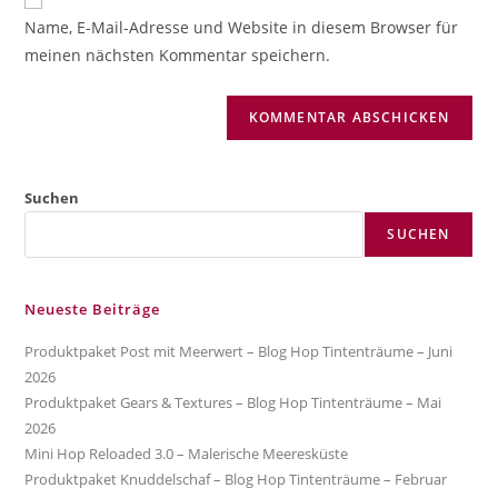
zum
URL
Name, E-Mail-Adresse und Website in diesem Browser für
Kommentieren
ein
meinen nächsten Kommentar speichern.
ein
(optional)
Suchen
SUCHEN
Neueste Beiträge
Produktpaket Post mit Meerwert – Blog Hop Tintenträume – Juni
2026
Produktpaket Gears & Textures – Blog Hop Tintenträume – Mai
2026
Mini Hop Reloaded 3.0 – Malerische Meeresküste
Produktpaket Knuddelschaf – Blog Hop Tintenträume – Februar