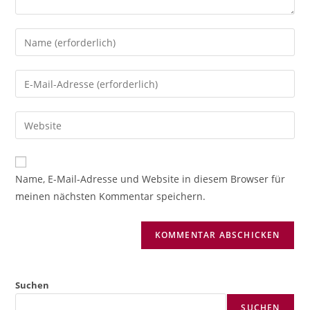
Gib
deinen
Namen
Gib
oder
deine
Benutzernamen
E-
Gib
zum
Mail-
deine
Kommentieren
Adresse
Website-
ein
zum
URL
Name, E-Mail-Adresse und Website in diesem Browser für
Kommentieren
ein
meinen nächsten Kommentar speichern.
ein
(optional)
Suchen
SUCHEN