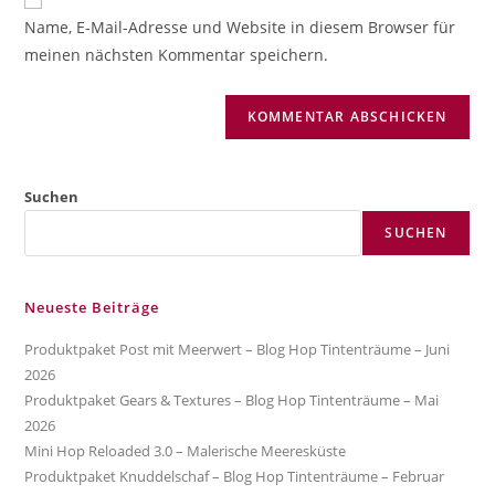
zum
URL
Name, E-Mail-Adresse und Website in diesem Browser für
Kommentieren
ein
meinen nächsten Kommentar speichern.
ein
(optional)
Suchen
SUCHEN
Neueste Beiträge
Produktpaket Post mit Meerwert – Blog Hop Tintenträume – Juni
2026
Produktpaket Gears & Textures – Blog Hop Tintenträume – Mai
2026
Mini Hop Reloaded 3.0 – Malerische Meeresküste
Produktpaket Knuddelschaf – Blog Hop Tintenträume – Februar