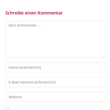
Schreibe einen Kommentar
Kommentar
Gib
deinen
Namen
Gib
oder
deine
Benutzernamen
E-
Gib
zum
Mail-
deine
Kommentieren
Adresse
Website-
ein