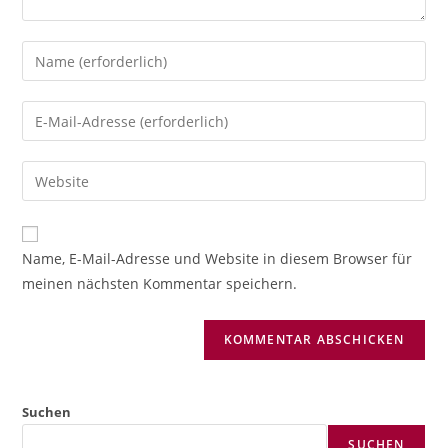
Gib
deinen
Namen
Gib
oder
deine
Benutzernamen
E-
Gib
zum
Mail-
deine
Kommentieren
Adresse
Website-
ein
zum
URL
Name, E-Mail-Adresse und Website in diesem Browser für
Kommentieren
ein
meinen nächsten Kommentar speichern.
ein
(optional)
Suchen
SUCHEN