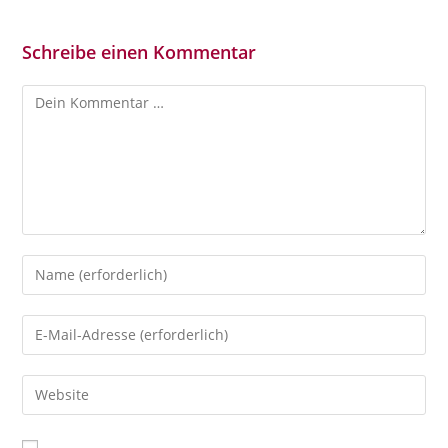
Schreibe einen Kommentar
Kommentar
Gib
deinen
Namen
Gib
oder
deine
Benutzernamen
E-
Gib
zum
Mail-
deine
Kommentieren
Adresse
Website-
ein