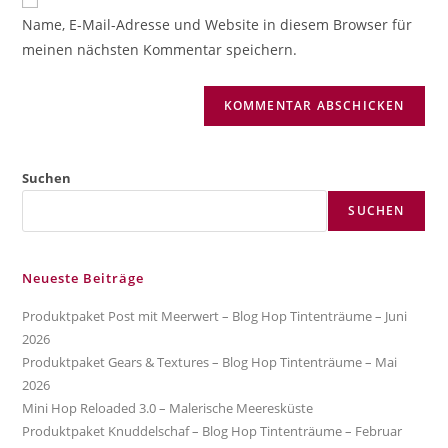
zum
URL
Name, E-Mail-Adresse und Website in diesem Browser für
Kommentieren
ein
meinen nächsten Kommentar speichern.
ein
(optional)
Suchen
SUCHEN
Neueste Beiträge
Produktpaket Post mit Meerwert – Blog Hop Tintenträume – Juni
2026
Produktpaket Gears & Textures – Blog Hop Tintenträume – Mai
2026
Mini Hop Reloaded 3.0 – Malerische Meeresküste
Produktpaket Knuddelschaf – Blog Hop Tintenträume – Februar