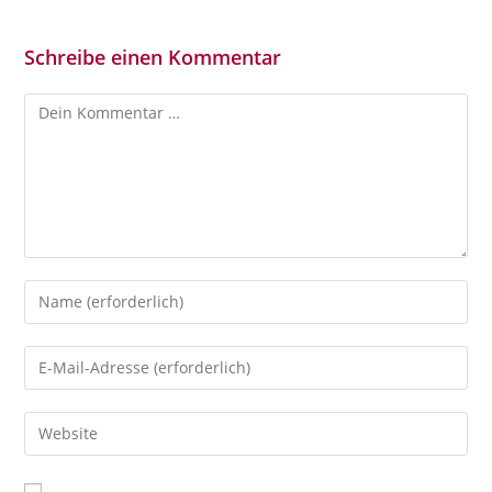
Schreibe einen Kommentar
Kommentar
Gib
deinen
Namen
Gib
oder
deine
Benutzernamen
E-
Gib
zum
Mail-
deine
Kommentieren
Adresse
Website-
ein