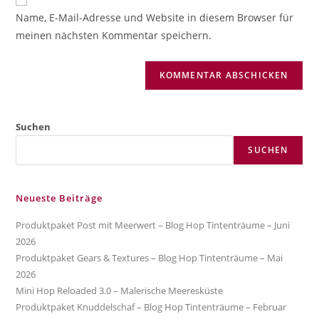
zum
URL
Name, E-Mail-Adresse und Website in diesem Browser für
Kommentieren
ein
meinen nächsten Kommentar speichern.
ein
(optional)
Suchen
SUCHEN
Neueste Beiträge
Produktpaket Post mit Meerwert – Blog Hop Tintenträume – Juni
2026
Produktpaket Gears & Textures – Blog Hop Tintenträume – Mai
2026
Mini Hop Reloaded 3.0 – Malerische Meeresküste
Produktpaket Knuddelschaf – Blog Hop Tintenträume – Februar