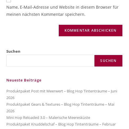
zum
URL
Name, E-Mail-Adresse und Website in diesem Browser für
Kommentieren
ein
meinen nächsten Kommentar speichern.
ein
(optional)
Suchen
SUCHEN
Neueste Beiträge
Produktpaket Post mit Meerwert – Blog Hop Tintenträume – Juni
2026
Produktpaket Gears & Textures – Blog Hop Tintenträume – Mai
2026
Mini Hop Reloaded 3.0 – Malerische Meeresküste
Produktpaket Knuddelschaf – Blog Hop Tintenträume – Februar