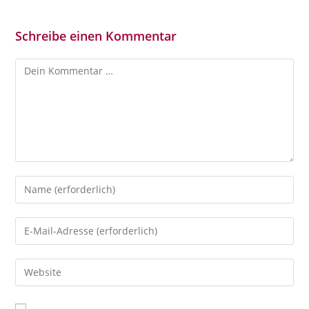
Schreibe einen Kommentar
Kommentar
Gib
deinen
Namen
Gib
oder
deine
Benutzernamen
E-
Gib
zum
Mail-
deine
Kommentieren
Adresse
Website-
ein