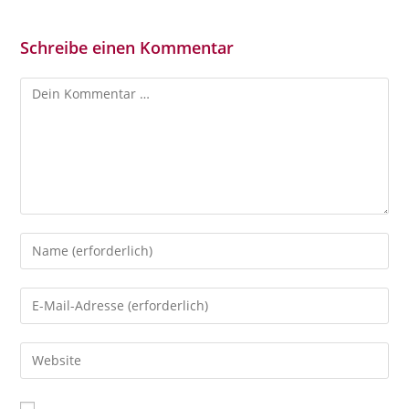
Schreibe einen Kommentar
Kommentar
Gib
deinen
Namen
Gib
oder
deine
Benutzernamen
E-
Gib
zum
Mail-
deine
Kommentieren
Adresse
Website-
ein