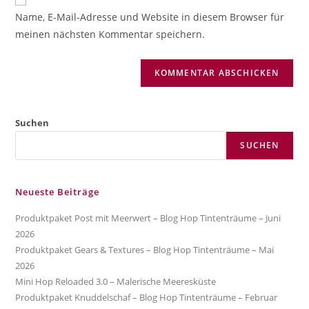
zum
URL
Name, E-Mail-Adresse und Website in diesem Browser für
Kommentieren
ein
meinen nächsten Kommentar speichern.
ein
(optional)
Suchen
SUCHEN
Neueste Beiträge
Produktpaket Post mit Meerwert – Blog Hop Tintenträume – Juni
2026
Produktpaket Gears & Textures – Blog Hop Tintenträume – Mai
2026
Mini Hop Reloaded 3.0 – Malerische Meeresküste
Produktpaket Knuddelschaf – Blog Hop Tintenträume – Februar