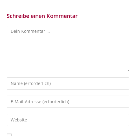
Schreibe einen Kommentar
Kommentar
Gib
deinen
Namen
Gib
oder
deine
Benutzernamen
E-
Gib
zum
Mail-
deine
Kommentieren
Adresse
Website-
ein