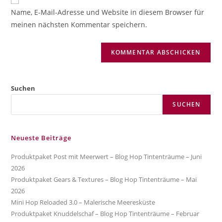
zum
URL
Name, E-Mail-Adresse und Website in diesem Browser für
Kommentieren
ein
meinen nächsten Kommentar speichern.
ein
(optional)
Suchen
SUCHEN
Neueste Beiträge
Produktpaket Post mit Meerwert – Blog Hop Tintenträume – Juni
2026
Produktpaket Gears & Textures – Blog Hop Tintenträume – Mai
2026
Mini Hop Reloaded 3.0 – Malerische Meeresküste
Produktpaket Knuddelschaf – Blog Hop Tintenträume – Februar