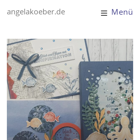
Zum
angelakoeber.de
Menü
Inhalt
springen