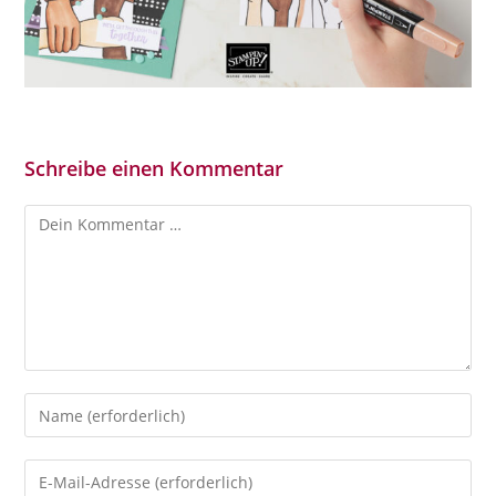
Schreibe einen Kommentar
Kommentar
Gib
deinen
Namen
Gib
oder