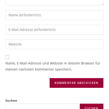
Gib
deinen
Namen
Gib
oder
deine
Benutzernamen
E-
Gib
zum
Mail-
deine
Kommentieren
Adresse
Website-
ein
zum
URL
Name, E-Mail-Adresse und Website in diesem Browser für
Kommentieren
ein
meinen nächsten Kommentar speichern.
ein
(optional)
Suchen
SUCHEN