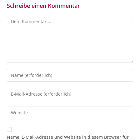
Schreibe einen Kommentar
Kommentar
Gib
deinen
Namen
Gib
oder
deine
Benutzernamen
E-
Gib
zum
Mail-
deine
Kommentieren
Adresse
Website-
ein
zum
URL
Name, E-Mail-Adresse und Website in diesem Browser für
Kommentieren