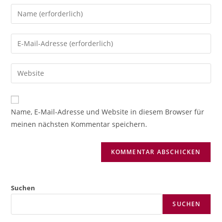
Gib
deinen
Namen
Gib
oder
deine
Benutzernamen
E-
Gib
zum
Mail-
deine
Kommentieren
Adresse
Website-
ein
zum
URL
Name, E-Mail-Adresse und Website in diesem Browser für
Kommentieren
ein
meinen nächsten Kommentar speichern.
ein
(optional)
Suchen
SUCHEN