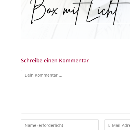
Schreibe einen Kommentar
Kommentar
Gib
Gib
deinen
deine