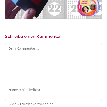
Schreibe einen Kommentar
Kommentar
Gib
deinen
Namen
Gib
oder