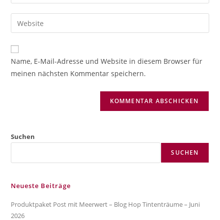
deine
Benutzernamen
E-
Gib
zum
Mail-
deine
Kommentieren
Adresse
Website-
ein
zum
URL
Name, E-Mail-Adresse und Website in diesem Browser für
Kommentieren
ein
meinen nächsten Kommentar speichern.
ein
(optional)
Suchen
SUCHEN
Neueste Beiträge
Produktpaket Post mit Meerwert – Blog Hop Tintenträume – Juni
2026