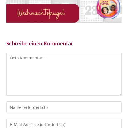
Schreibe einen Kommentar
Kommentar
Gib
deinen
Namen
Gib
oder