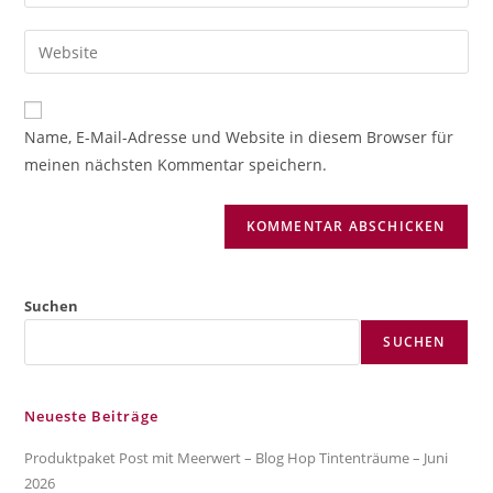
deine
Benutzernamen
E-
Gib
zum
Mail-
deine
Kommentieren
Adresse
Website-
ein
zum
URL
Name, E-Mail-Adresse und Website in diesem Browser für
Kommentieren
ein
meinen nächsten Kommentar speichern.
ein
(optional)
Suchen
SUCHEN
Neueste Beiträge
Produktpaket Post mit Meerwert – Blog Hop Tintenträume – Juni
2026