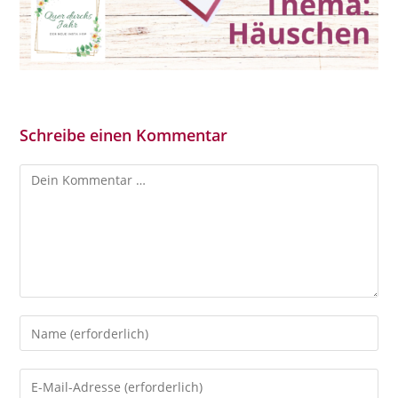
Schreibe einen Kommentar
Kommentar
Gib
deinen
Namen
Gib
oder