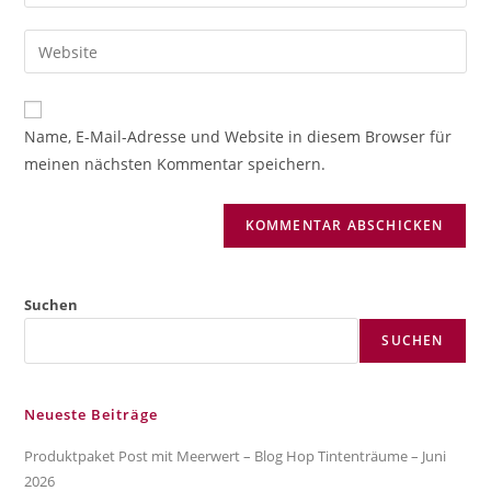
deine
Benutzernamen
E-
Gib
zum
Mail-
deine
Kommentieren
Adresse
Website-
ein
zum
URL
Name, E-Mail-Adresse und Website in diesem Browser für
Kommentieren
ein
meinen nächsten Kommentar speichern.
ein
(optional)
Suchen
SUCHEN
Neueste Beiträge
Produktpaket Post mit Meerwert – Blog Hop Tintenträume – Juni
2026