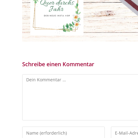
Schreibe einen Kommentar
Kommentar
Gib
Gib
deinen
deine