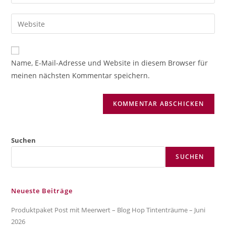
deine
Benutzernamen
E-
Gib
zum
Mail-
deine
Kommentieren
Adresse
Website-
ein
zum
URL
Name, E-Mail-Adresse und Website in diesem Browser für
Kommentieren
ein
meinen nächsten Kommentar speichern.
ein
(optional)
Suchen
SUCHEN
Neueste Beiträge
Produktpaket Post mit Meerwert – Blog Hop Tintenträume – Juni
2026