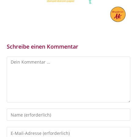
Schreibe einen Kommentar
Kommentar
Gib
deinen
Namen
Gib
oder