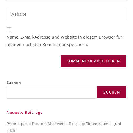
deine
Benutzernamen
E-
Gib
zum
Mail-
deine
Kommentieren
Adresse
Website-
ein
zum
URL
Name, E-Mail-Adresse und Website in diesem Browser für
Kommentieren
ein
meinen nächsten Kommentar speichern.
ein
(optional)
Suchen
SUCHEN
Neueste Beiträge
Produktpaket Post mit Meerwert – Blog Hop Tintenträume – Juni
2026