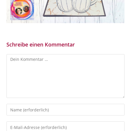
Schreibe einen Kommentar
Kommentar
Gib
deinen
Namen
Gib
oder