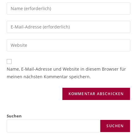
Gib
deinen
Namen
Gib
oder
deine
Benutzernamen
E-
Gib
zum
Mail-
deine
Kommentieren
Adresse
Website-
ein
zum
URL
Name, E-Mail-Adresse und Website in diesem Browser für
Kommentieren
ein
meinen nächsten Kommentar speichern.
ein
(optional)
Suchen
SUCHEN