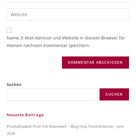
deine
Benutzernamen
E-
Gib
zum
Mail-
deine
Kommentieren
Adresse
Website-
ein
zum
URL
Name, E-Mail-Adresse und Website in diesem Browser für
Kommentieren
ein
meinen nächsten Kommentar speichern.
ein
(optional)
Suchen
SUCHEN
Neueste Beiträge
Produktpaket Post mit Meerwert – Blog Hop Tintenträume – Juni
2026