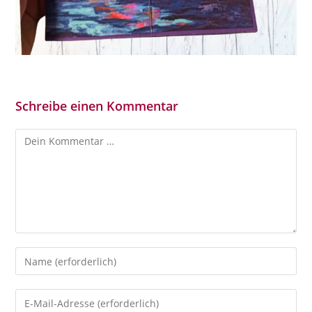
Schreibe einen Kommentar
Kommentar
Gib
deinen
Namen
Gib
oder