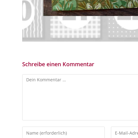
Schreibe einen Kommentar
Kommentar
Gib
Gib
deinen
deine