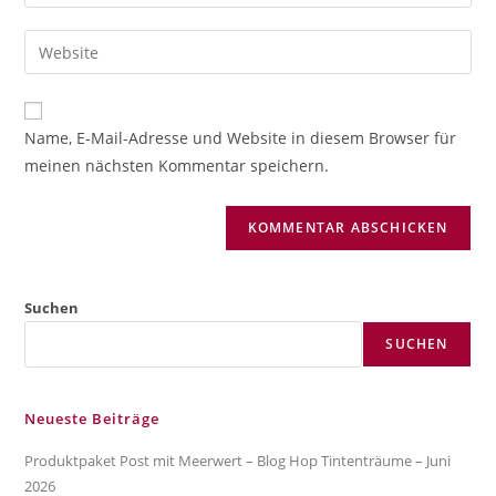
deine
Benutzernamen
E-
Gib
zum
Mail-
deine
Kommentieren
Adresse
Website-
ein
zum
URL
Name, E-Mail-Adresse und Website in diesem Browser für
Kommentieren
ein
meinen nächsten Kommentar speichern.
ein
(optional)
Suchen
SUCHEN
Neueste Beiträge
Produktpaket Post mit Meerwert – Blog Hop Tintenträume – Juni
2026