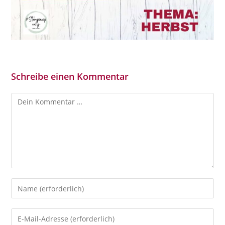
Schreibe einen Kommentar
Kommentar
Gib
deinen
Namen
Gib
oder