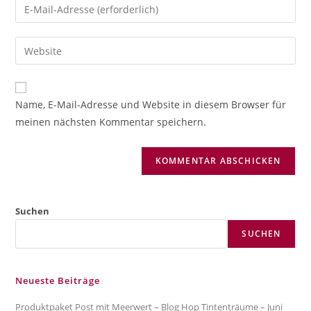
Gib
oder
deine
Benutzernamen
E-
Gib
zum
Mail-
deine
Kommentieren
Adresse
Website-
ein
zum
URL
Name, E-Mail-Adresse und Website in diesem Browser für
Kommentieren
ein
meinen nächsten Kommentar speichern.
ein
(optional)
Suchen
SUCHEN
Neueste Beiträge
Produktpaket Post mit Meerwert – Blog Hop Tintenträume – Juni