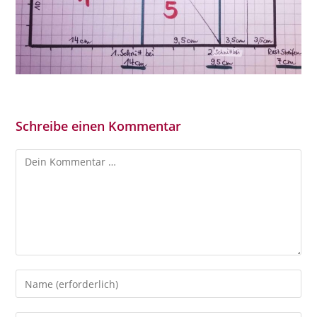
Schreibe einen Kommentar
Kommentar
Gib
deinen
Namen