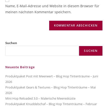
zum
URL
Name, E-Mail-Adresse und Website in diesem Browser für
Kommentieren
ein
meinen nächsten Kommentar speichern.
ein
(optional)
Suchen
SUCHEN
Neueste Beiträge
Produktpaket Post mit Meerwert – Blog Hop Tintenträume – Juni
2026
Produktpaket Gears & Textures – Blog Hop Tintenträume – Mai
2026
Mini Hop Reloaded 3.0 – Malerische Meeresküste
Produktpaket Knuddelschaf – Blog Hop Tintenträume – Februar