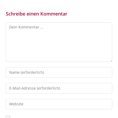
Schreibe einen Kommentar
Kommentar
Gib
deinen
Namen
Gib
oder
deine
Benutzernamen
E-
Gib
zum
Mail-
deine
Kommentieren
Adresse
Website-
ein