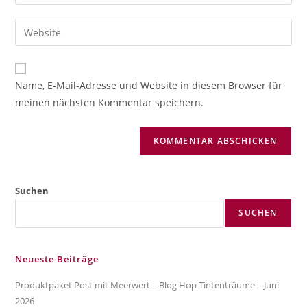
deine
Benutzernamen
E-
Gib
zum
Mail-
deine
Kommentieren
Adresse
Website-
ein
zum
URL
Name, E-Mail-Adresse und Website in diesem Browser für
Kommentieren
ein
meinen nächsten Kommentar speichern.
ein
(optional)
Suchen
SUCHEN
Neueste Beiträge
Produktpaket Post mit Meerwert – Blog Hop Tintenträume – Juni
2026