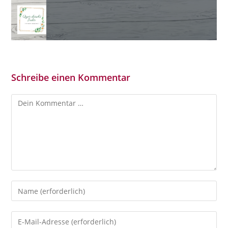
Schreibe einen Kommentar
Kommentar
Gib
deinen
Namen
Gib
oder